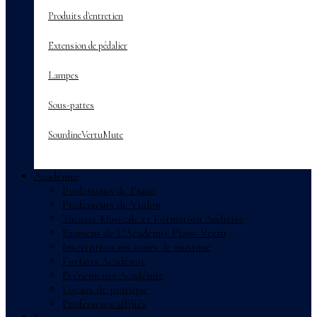
Produits d'entretien
Extension de pédalier
Lampes
Sous-pattes
SourdineVertuMute
Académie
Professeurs de Piano
Professeurs de Violon
Théorie Musicale et Formation Auditive
Examens de L’Académie Piano Vertu
Inscription aux cours de musique
Forfaits Académie
Événements Académie
Locaux de pratique
Professeurs affiliés