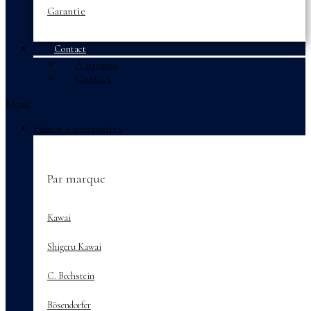
Garantie
Contact
À propos
Contact
Menu
Pianos + accessoires
Par marque
Kawai
Shigeru Kawai
C. Bechstein
Bösendorfer