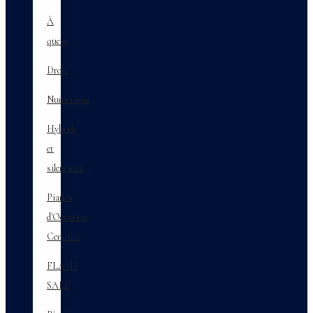
À
queue
Droit
Numérique
Hybride
et
silencieux
Pianos
d'Occasion
Certifiés
FLASH
SALE