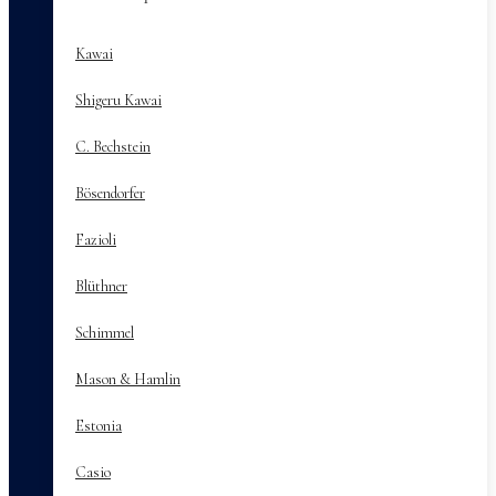
Kawai
Shigeru Kawai
C. Bechstein
Bösendorfer
Fazioli
Blüthner
Schimmel
Mason & Hamlin
Estonia
Casio