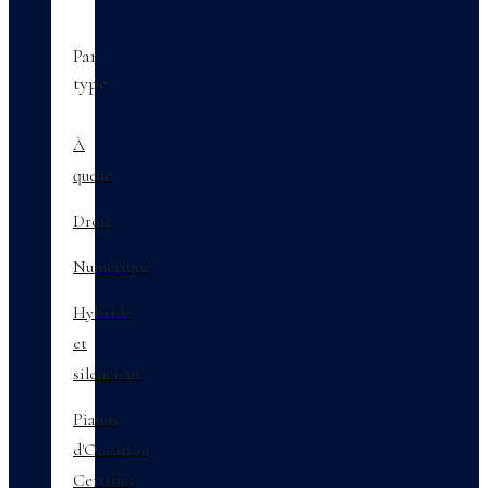
Par
type
À
queue
Droit
Numérique
Hybride
et
silencieux
Pianos
d'Occasion
Certifiés