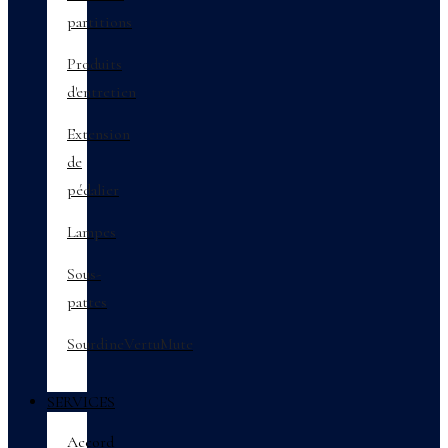
partitions
Produits
d'entretien
Extension
de
pédalier
Lampes
Sous-
pattes
SourdineVertuMute
SERVICES
Accord