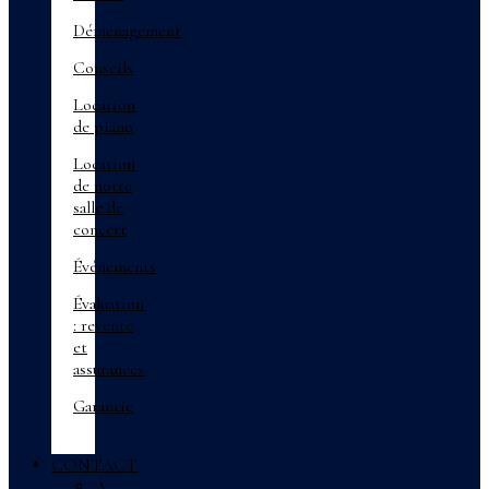
Déménagement
Conseils
Location
de piano
Location
de notre
salle de
concert
Événements
Évaluation
: revente
et
assurances
Garantie
CONTACT
À