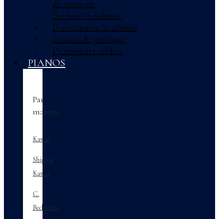
de musique
Forfaits Académie
Événements Académie
Locaux de pratique
Professeurs affiliés
PIANOS
Par
marque
Kawai
Shigeru
Kawai
C.
Bechstein