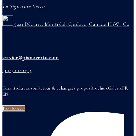
La Signature Vertu
5223 Décarie, Montréal, Québec, Canada H3W 3C2
service@pianovertu.com
514-700-1099
Garantie
Livraison
Retour & échange
À propos
Brochure
Galerie
FR
EN
Facebook-f