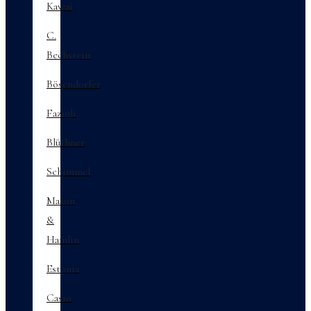
Kawai
C.
Bechstein
Bösendorfer
Fazioli
Blüthner
Schimmel
Mason
&
Hamlin
Estonia
Casio