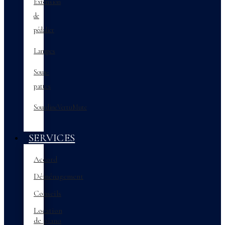
Extension
de
pédalier
Lampes
Sous-
pattes
SourdineVertuMute
SERVICES
Accord
Déménagement
Conseils
Location
de piano