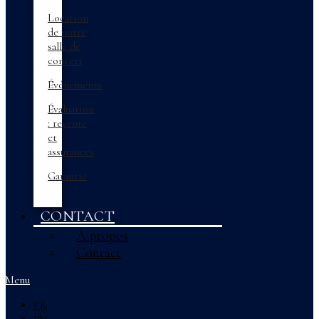
Location
de notre
salle de
concert
Événements
Évaluation
: revente
et
assurances
Garantie
CONTACT
À propos
Contact
Menu
FR