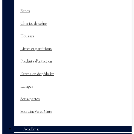
Bancs
Chariot de scène
Housses
Livres et partitions
Produits d'entretien
Extension de pédalier
Lampes
Sous-pattes
SourdineVertuMute
Académie