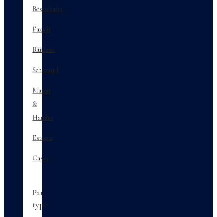
Bösendorfer
Fazioli
Blüthner
Schimmel
Mason
&
Hamlin
Estonia
Casio
Par
type