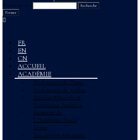
Recherche de :
Recherche
Fermer
FR
EN
CN
ACCUEIL
ACADÉMIE
Professeurs de Piano
Professeurs de Violon
Théorie Musicale et
Formation Auditive
Examens de
L’Académie Piano
Vertu
Inscription aux cours